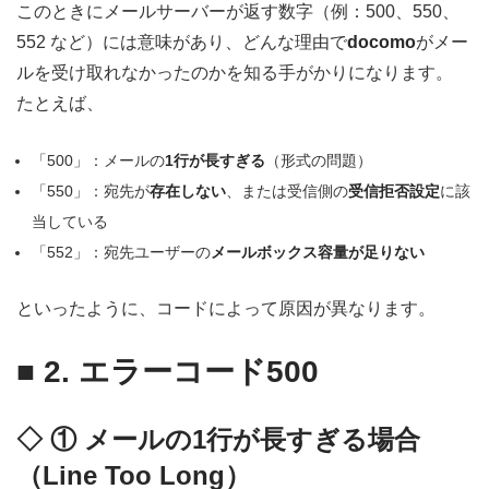
このときにメールサーバーが返す数字（例：500、550、
552 など）には意味があり、どんな理由で
docomo
がメー
ルを受け取れなかったのかを知る手がかりになります。
たとえば、
「500」：メールの
1行が長すぎる
（形式の問題）
「550」：宛先が
存在しない
、または受信側の
受信拒否設定
に該
当している
「552」：宛先ユーザーの
メールボックス容量が足りない
といったように、コードによって原因が異なります。
■
2. エラーコード500
◇
①
メールの1行が長すぎる場合
（Line Too Long）