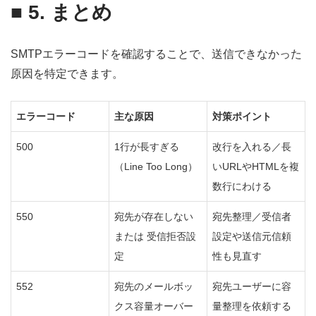
■ 5
. まとめ
SMTPエラーコードを確認することで、送信できなかった
原因を特定できます。
エラーコード
主な原因
対策ポイント
500
1行が長すぎる
改行を入れる／長
（Line Too Long）
いURLやHTMLを複
数行にわける
550
宛先が存在しない
宛先整理／受信者
または 受信拒否設
設定や送信元信頼
定
性も見直す
552
宛先のメールボッ
宛先ユーザーに容
クス容量オーバー
量整理を依頼する