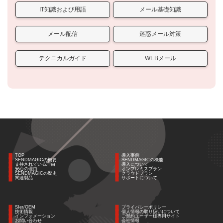
IT知識および用語
メール基礎知識
メール配信
迷惑メール対策
テクニカルガイド
WEBメール
TOP
導入事例
SENDMAGICの概要
SENDMAGICの機能
支持されている理由
導入について
安心の理由
オンプレミスプラン
SENDMAGICの歴史
クラウドプラン
関連製品
サポートについて
SIer/OEM
プライバシーポリシー
技術情報
個人情報の取り扱いについて
インフォメーション
ご契約ユーザー様専用サイト
お問い合わせ
会社情報