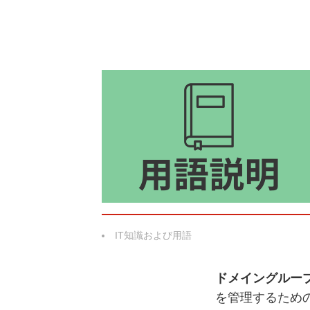
IT知識および用語
ドメイングルー
を管理するため