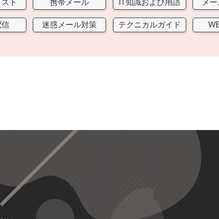
リスト
携帯メール
IT知識および用語
メー
配信
迷惑メール対策
テクニカルガイド
W