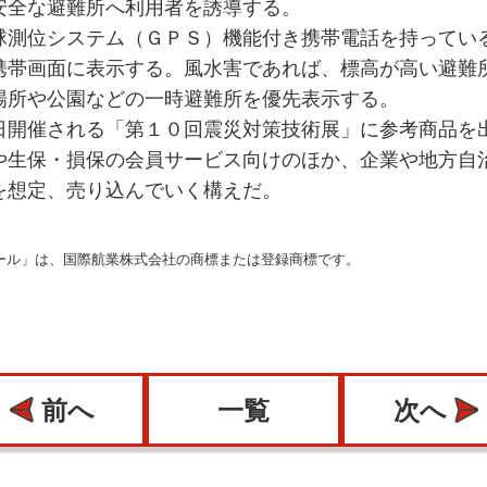
安全な避難所へ利用者を誘導する。
測位システム（ＧＰＳ）機能付き携帯電話を持ってい
携帯画面に表示する。風水害であれば、標高が高い避難
場所や公園などの一時避難所を優先表示する。
開催される「第１０回震災対策技術展」に参考商品を
や生保・損保の会員サービス向けのほか、企業や地方自
を想定、売り込んでいく構えだ。
ール」は、国際航業株式会社の商標または登録商標です。
前へ
一覧
次へ