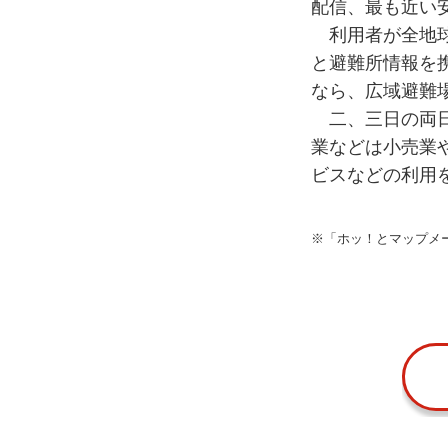
配信、最も近い
利用者が全地球
と避難所情報を
なら、広域避難
二、三日の両日
業などは小売業
ビスなどの利用
※「ホッ！とマップメ